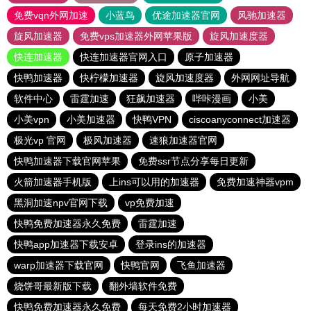
免费vqn外网加速
小蓝鸟
优途加速器官网
风驰加速器
旋风加速器
免费vps加速器外网苹果版
旋风加速度器
快连加速器
快连加速器官网入口
原子加速器
快鸭加速器
快柠檬加速器
旋风加速度器
外网网址导航
软件中心
雷霆加速
狂飙加速器
哔咔漫画
小美
小美vpn
小美加速器
快鸭VPN
ciscoanyconnect加速器
极光vp 官网
极风加速器
速狼加速器官网
快鸭加速器下载官网苹果
免费ssr节点分享每日更新
火箭加速器手机版
上ins可以用的加速器
免费加速神器vpm
黑洞加速npv官网下载
vp免费加速
快鸭免费加速器永久免费
雷霆加速
快鸭app加速器下载安卓
登录ins的加速器
warp加速器下载官网
快鸭官网
飞鱼加速器
烧饼哥最新版下载
翻外墙软件免费
快鸭免费加速器永久免费
每天免费2小时加速器