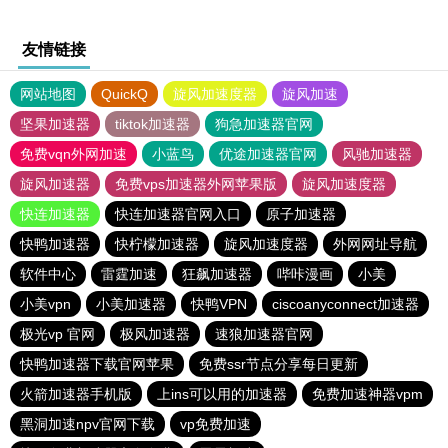
友情链接
网站地图
QuickQ
旋风加速度器
旋风加速
坚果加速器
tiktok加速器
狗急加速器官网
免费vqn外网加速
小蓝鸟
优途加速器官网
风驰加速器
旋风加速器
免费vps加速器外网苹果版
旋风加速度器
快连加速器
快连加速器官网入口
原子加速器
快鸭加速器
快柠檬加速器
旋风加速度器
外网网址导航
软件中心
雷霆加速
狂飙加速器
哔咔漫画
小美
小美vpn
小美加速器
快鸭VPN
ciscoanyconnect加速器
极光vp 官网
极风加速器
速狼加速器官网
快鸭加速器下载官网苹果
免费ssr节点分享每日更新
火箭加速器手机版
上ins可以用的加速器
免费加速神器vpm
黑洞加速npv官网下载
vp免费加速