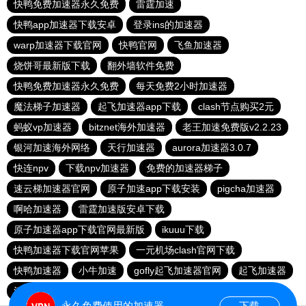
快鸭免费加速器永久免费
雷霆加速
快鸭app加速器下载安卓
登录ins的加速器
warp加速器下载官网
快鸭官网
飞鱼加速器
烧饼哥最新版下载
翻外墙软件免费
快鸭免费加速器永久免费
每天免费2小时加速器
魔法梯子加速器
起飞加速器app下载
clash节点购买2元
蚂蚁vp加速器
bitznet海外加速器
老王加速免费版v2.2.23
银河加速海外网络
天行加速器
aurora加速器3.0.7
快连npv
下载npv加速器
免费的加速器梯子
速云梯加速器官网
原子加速app下载安装
pigcha加速器
啊哈加速器
雷霆加速版安卓下载
原子加速器app下载官网最新版
ikuuu下载
快鸭加速器下载官网苹果
一元机场clash官网下载
快鸭加速器
小牛加速
gofly起飞加速器官网
起飞加速器
河马加速
永久免费使用的加速器
下载