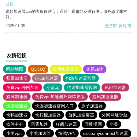
游客
这款加速器app的客服很贴心，遇到问题都能及时解决，服务态度非常
好。
2025-01-05
支持
[0]
反对
[0]
友情链接
网站地图
QuickQ
旋风加速度器
旋风加速
坚果加速器
tiktok加速器
狗急加速器官网
免费vqn外网加速
小蓝鸟
优途加速器官网
风驰加速器
旋风加速器
免费vps加速器外网苹果版
旋风加速度器
快连加速器
快连加速器官网入口
原子加速器
快鸭加速器
快柠檬加速器
旋风加速度器
外网网址导航
软件中心
雷霆加速
狂飙加速器
哔咔漫画
小美
小美vpn
小美加速器
快鸭VPN
ciscoanyconnect加速器