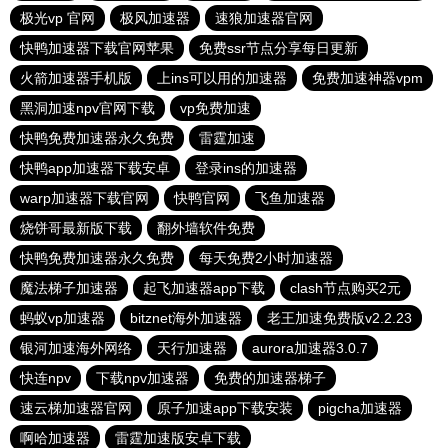
极光vp 官网
极风加速器
速狼加速器官网
快鸭加速器下载官网苹果
免费ssr节点分享每日更新
火箭加速器手机版
上ins可以用的加速器
免费加速神器vpm
黑洞加速npv官网下载
vp免费加速
快鸭免费加速器永久免费
雷霆加速
快鸭app加速器下载安卓
登录ins的加速器
warp加速器下载官网
快鸭官网
飞鱼加速器
烧饼哥最新版下载
翻外墙软件免费
快鸭免费加速器永久免费
每天免费2小时加速器
魔法梯子加速器
起飞加速器app下载
clash节点购买2元
蚂蚁vp加速器
bitznet海外加速器
老王加速免费版v2.2.23
银河加速海外网络
天行加速器
aurora加速器3.0.7
快连npv
下载npv加速器
免费的加速器梯子
速云梯加速器官网
原子加速app下载安装
pigcha加速器
啊哈加速器
雷霆加速版安卓下载