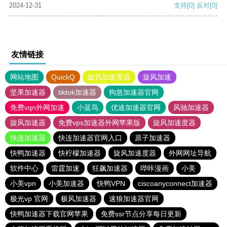
2024-12-31
支持
[0]
反对
[0]
友情链接
网站地图
QuickQ
旋风加速度器
旋风加速
坚果加速器
tiktok加速器
狗急加速器官网
免费vqn外网加速
小蓝鸟
优途加速器官网
风驰加速器
旋风加速器
免费vps加速器外网苹果版
旋风加速度器
快连加速器
快连加速器官网入口
原子加速器
快鸭加速器
快柠檬加速器
旋风加速度器
外网网址导航
软件中心
雷霆加速
狂飙加速器
哔咔漫画
小美
小美vpn
小美加速器
快鸭VPN
ciscoanyconnect加速器
极光vp 官网
极风加速器
速狼加速器官网
快鸭加速器下载官网苹果
免费ssr节点分享每日更新