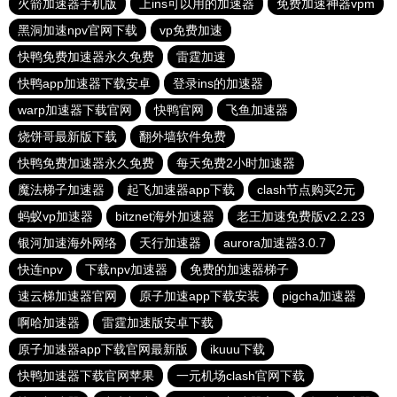
火箭加速器手机版
上ins可以用的加速器
免费加速神器vpm
黑洞加速npv官网下载
vp免费加速
快鸭免费加速器永久免费
雷霆加速
快鸭app加速器下载安卓
登录ins的加速器
warp加速器下载官网
快鸭官网
飞鱼加速器
烧饼哥最新版下载
翻外墙软件免费
快鸭免费加速器永久免费
每天免费2小时加速器
魔法梯子加速器
起飞加速器app下载
clash节点购买2元
蚂蚁vp加速器
bitznet海外加速器
老王加速免费版v2.2.23
银河加速海外网络
天行加速器
aurora加速器3.0.7
快连npv
下载npv加速器
免费的加速器梯子
速云梯加速器官网
原子加速app下载安装
pigcha加速器
啊哈加速器
雷霆加速版安卓下载
原子加速器app下载官网最新版
ikuuu下载
快鸭加速器下载官网苹果
一元机场clash官网下载