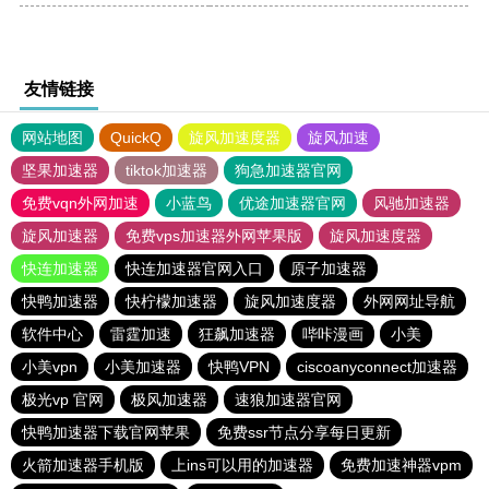
友情链接
网站地图
QuickQ
旋风加速度器
旋风加速
坚果加速器
tiktok加速器
狗急加速器官网
免费vqn外网加速
小蓝鸟
优途加速器官网
风驰加速器
旋风加速器
免费vps加速器外网苹果版
旋风加速度器
快连加速器
快连加速器官网入口
原子加速器
快鸭加速器
快柠檬加速器
旋风加速度器
外网网址导航
软件中心
雷霆加速
狂飙加速器
哔咔漫画
小美
小美vpn
小美加速器
快鸭VPN
ciscoanyconnect加速器
极光vp 官网
极风加速器
速狼加速器官网
快鸭加速器下载官网苹果
免费ssr节点分享每日更新
火箭加速器手机版
上ins可以用的加速器
免费加速神器vpm