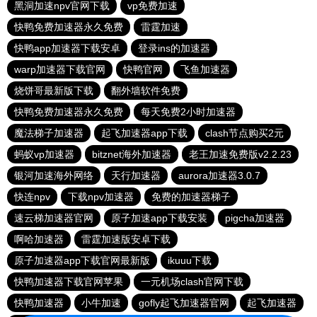
黑洞加速npv官网下载
vp免费加速
快鸭免费加速器永久免费
雷霆加速
快鸭app加速器下载安卓
登录ins的加速器
warp加速器下载官网
快鸭官网
飞鱼加速器
烧饼哥最新版下载
翻外墙软件免费
快鸭免费加速器永久免费
每天免费2小时加速器
魔法梯子加速器
起飞加速器app下载
clash节点购买2元
蚂蚁vp加速器
bitznet海外加速器
老王加速免费版v2.2.23
银河加速海外网络
天行加速器
aurora加速器3.0.7
快连npv
下载npv加速器
免费的加速器梯子
速云梯加速器官网
原子加速app下载安装
pigcha加速器
啊哈加速器
雷霆加速版安卓下载
原子加速器app下载官网最新版
ikuuu下载
快鸭加速器下载官网苹果
一元机场clash官网下载
快鸭加速器
小牛加速
gofly起飞加速器官网
起飞加速器